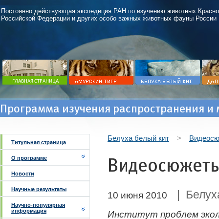
Постоянно действующая экспедиция РАН по изучению животных Красно
Российской Федерации и других особо важных животных фауны России
Программа изучения распространения и 
Белуха белый кит
>
Видеос
Титульная страница
Видеосюжет
О программе
Новости
Научные результаты
| Белуха
10 июня 2010
Научно-популярная
информация
Институт проблем эколо