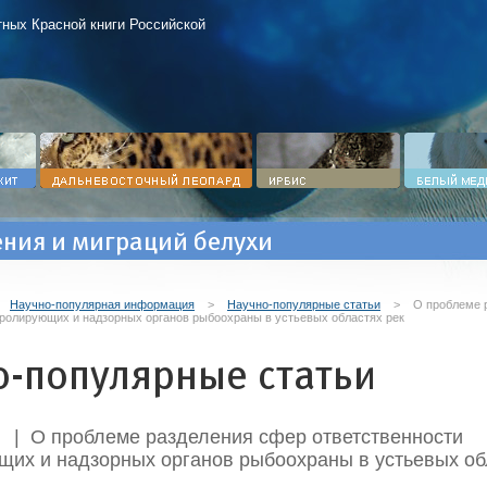
ных Красной книги Российской
ния и миграций белухи
>
Научно-популярная информация
>
Научно-популярные статьи
>
О проблеме 
тролирующих и надзорных органов рыбоохраны в устьевых областях рек
о-популярные статьи
| О проблеме разделения сфер ответственности
щих и надзорных органов рыбоохраны в устьевых об