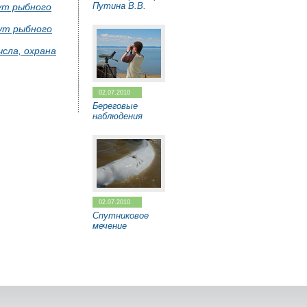
Путина В.В.
тут рыбного
тут рыбного
ысла, охрана
02.07.2010
Береговые
наблюдения
02.07.2010
Спутниковое
мечение