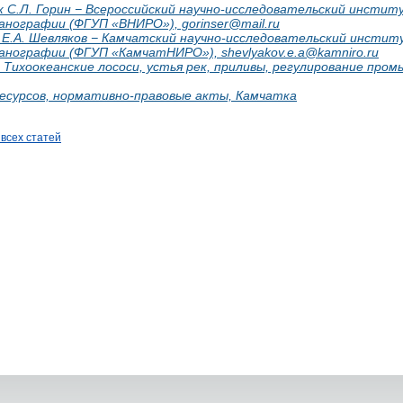
ук С.Л. Горин − Всероссийский научно-исследовательский инсти
анографии (ФГУП «ВНИРО»), gorinser@mail.ru
ук Е.А. Шевляков − Камчатский научно-исследовательский инсти
еанографии (ФГУП «КамчатНИРО»), shevlyakov.e.a@kamniro.ru
 Тихоокеанские лососи, устья рек, приливы, регулирование пром
ресурсов, нормативно-правовые акты, Камчатка
 всех статей