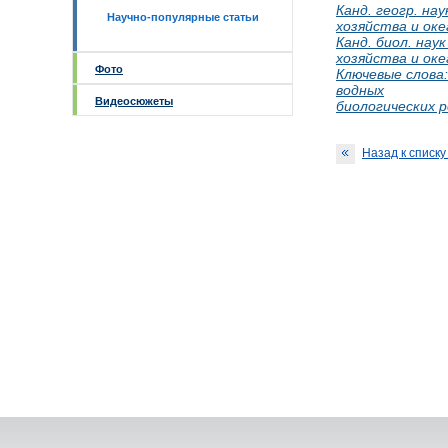
Канд. геогр. на
Научно-популярные статьи
хозяйства и оке
Канд. биол. на
хозяйства и ок
Фото
Ключевые слова:
водных
Видеосюжеты
биологических 
Назад к списку