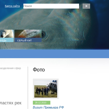
Карта сайта
Фото
разделения сфер
ластях рек
28.12.2010
Визит Премьера РФ