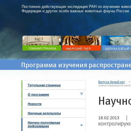
Постоянно действующая экспедиция РАН по изучению живот
Федерации и других особо важных животных фауны России
Программа изучения распростране
Белуха белый кит
Титульная страница
ответственности кон
О программе
Научн
Новости
Научные результаты
|
18.02.2013
Научно-популярная
контролирую
информация