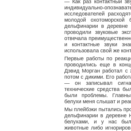
— Как раз контактный зв
индивидуально-опознав
исследователей расходя
молодой охотоморской 
дельфинарии в деревне 
проводили звуковые экс
отвечала преимущественно
и контактные звуки зн
использовала свой же конт
Первые работы по реакци
проводились еще в конц
Дэвид Морган работал с 
потом с дикими. Его рабо
— он записывал сигна
технические средства бы
были проблемы. Главный
белухи меня слышат и реа
Мы плейбэки пытались про
дельфинарии в деревне 
белухами, и у нас был
животные либо игнориров