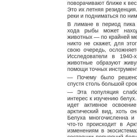
поворачивают ближе к вес
Это их летняя резиденция.
реки и подниматься по ним
В лимане в период пика
хода рыбы может наход
животных — по крайней ме
никто не скажет, для это
свою очередь, осложняет
Исследователи в 1940-
животные образуют живу
помощи точных инструмент
— Почему было решено 
спустя столь большой сро
— Эта популяция слабо
интерес к изучению белух.
идет активное освоени
арктический вид, хоть о
Белуха многочисленна и 
что-то происходит в Арк
изменениям в экосистема