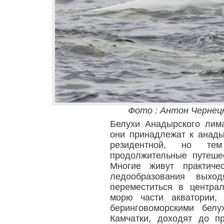
Фото : Антон Чернецк
Белухи Анадырского лим
они принадлежат к анады
резидентной, но т
продолжительные путеше
Многие живут практиче
ледообразования выхо
переместиться в центра
морю части акватории, 
беринговоморскими бел
Камчатки, доходят до п