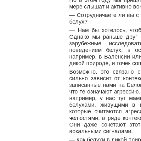
Но в этом году мы пришл
мере слышат и активно во
— Сотрудничаете ли вы с
белух?
— Нам бы хотелось, что
Однако мы раньше друг 
зарубежные исследоват
поведением белух, в ос
например, в Валенсии или
дикой природе, и точек со
Возможно, это связано с
сильно зависит от конте
записанные нами на Белом
что те означают агрессию.
например, у нас тут ма
белухами, живущими в н
которые считаются агре
челюстями, в ряде контек
Они даже сочетают этот
вокальными сигналами.
— Как белухи в дикой при