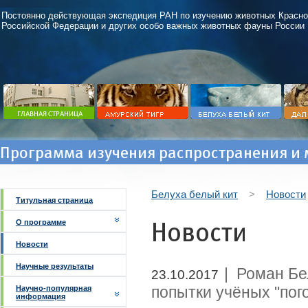
Постоянно действующая экспедиция РАН по изучению животных Красно
Российской Федерации и других особо важных животных фауны России
Программа изучения распространения и 
Белуха белый кит
>
Новости
Титульная страница
Новости
О программе
Новости
Научные результаты
| Роман Бе
23.10.2017
попытки учёных "пог
Научно-популярная
информация