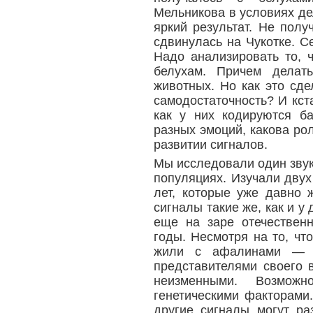
Мельникова в условиях д
яркий результат. Не пол
сдвинулась на Чукотке. Се
Надо анализировать то, ч
белухам. Причем делать
животных. Но как это сде
самодостаточность? И кста
как у них кодируются б
разных эмоций, какова рол
развитии сигналов.
Мы исследовали один звук,
популяциях. Изучали двух
лет, которые уже давно 
сигналы такие же, как и у
еще на заре отечествен
годы. Несмотря на то, ч
жили с афалинами — 
представителями своего 
неизменными. Возможн
генетическими факторами.
другие сигналы могут ра