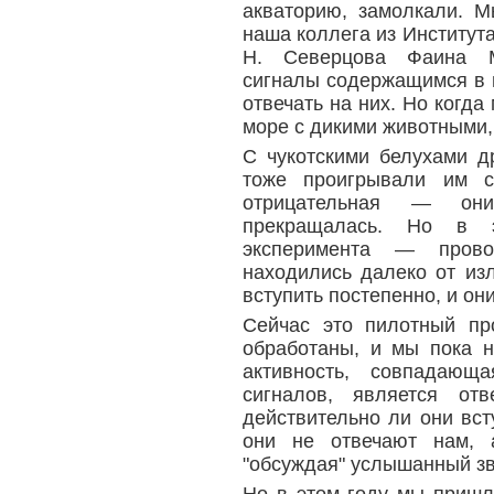
акваторию, замолкали. 
наша коллега из Института
Н. Северцова Фаина М
сигналы содержащимся в н
отвечать на них. Но когда
море с дикими животными, 
С чукотскими белухами д
тоже проигрывали им с
отрицательная — они
прекращалась. Но в 
эксперимента — прово
находились далеко от изл
вступить постепенно, и он
Сейчас это пилотный пр
обработаны, и мы пока н
активность, совпадаю
сигналов, является о
действительно ли они вст
они не отвечают нам, 
"обсуждая" услышанный зву