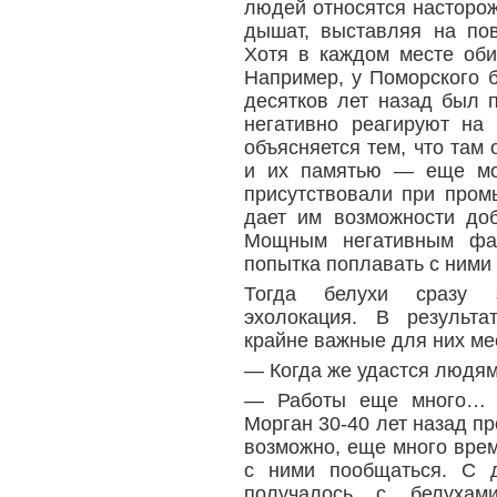
людей относятся насторо
дышат, выставляя на по
Хотя в каждом месте оби
Например, у Поморского б
десятков лет назад был 
негативно реагируют на
объясняется тем, что там 
и их памятью — еще мог
присутствовали при пром
дает им возможности до
Мощным негативным фак
попытка поплавать с ними 
Тогда белухи сразу з
эхолокация. В результ
крайне важные для них ме
— Когда же удастся людям
— Работы еще много… Е
Морган 30-40 лет назад пр
возможно, еще много вре
с ними пообщаться. С д
получалось с белухам