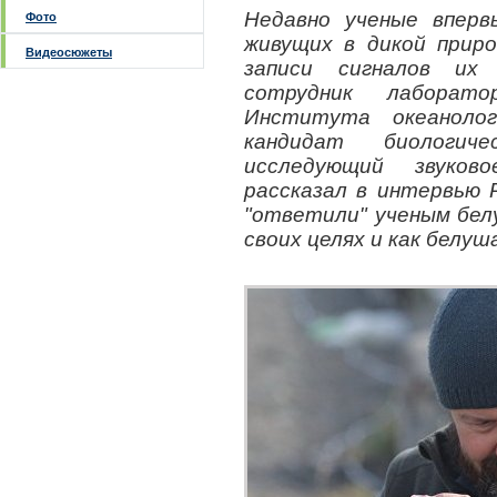
Недавно ученые вперв
Фото
живущих в дикой приро
Видеосюжеты
записи сигналов их
сотрудник лаборат
Института океаноло
кандидат биологич
исследующий звуко
рассказал в интервью
"ответили" ученым белу
своих целях и как белу