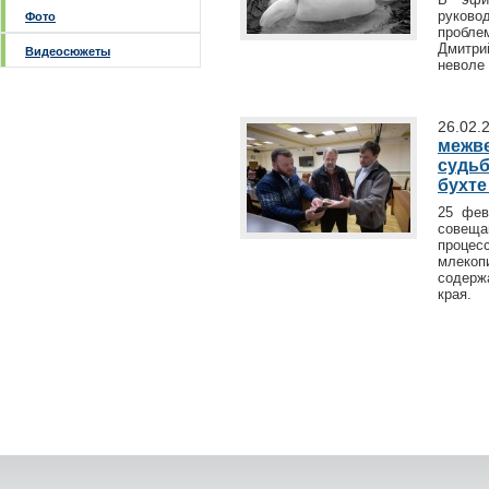
руково
Фото
пробле
Дмитри
Видеосюжеты
неволе
26.02.
межв
судьб
бухте
25 фев
совещ
проце
млекоп
содерж
края.