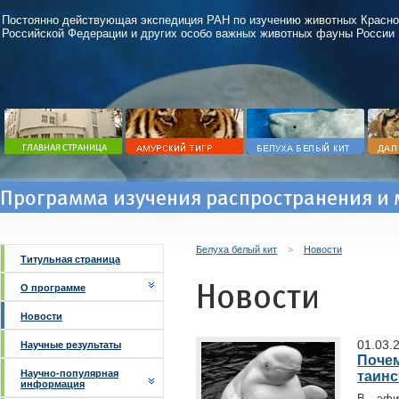
Постоянно действующая экспедиция РАН по изучению животных Красно
Российской Федерации и других особо важных животных фауны России
Программа изучения распространения и 
Белуха белый кит
>
Новости
Титульная страница
Новости
О программе
Новости
01.03.
Научные результаты
Почем
Научно-популярная
таинс
информация
В эфи