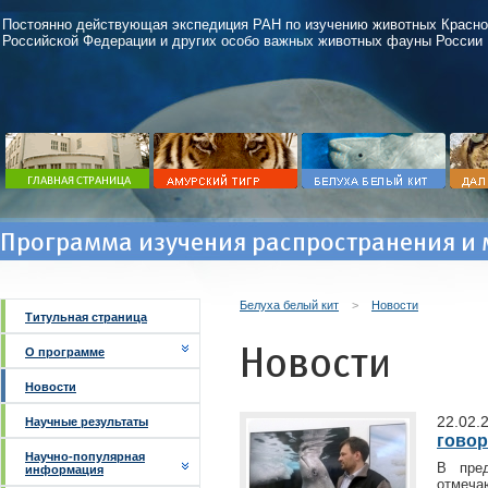
Постоянно действующая экспедиция РАН по изучению животных Красно
Российской Федерации и других особо важных животных фауны России
Программа изучения распространения и 
Белуха белый кит
>
Новости
Титульная страница
Новости
О программе
Новости
22.02.
Научные результаты
говор
Научно-популярная
В пре
информация
отмеча