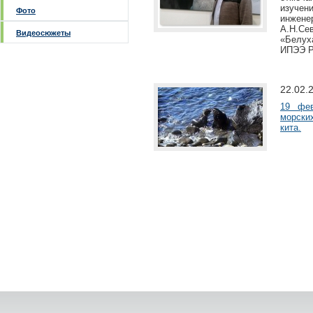
изучен
Фото
инжене
А.Н.Се
Видеосюжеты
«Белух
ИПЭЭ Р
22.02.
19 фе
морски
кита.