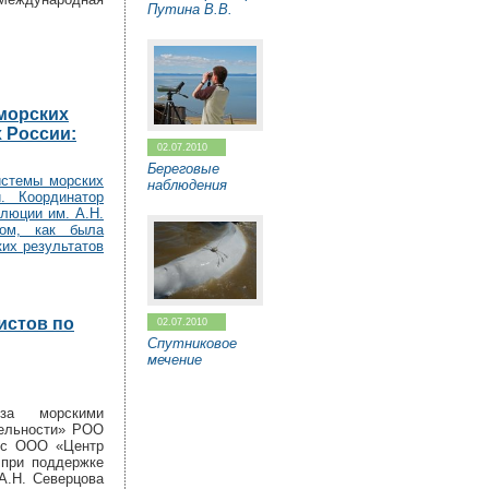
Путина В.В.
морских
 России:
02.07.2010
Береговые
истемы морских
наблюдения
. Координатор
олюции им. А.Н.
ом, как была
ких результатов
истов по
02.07.2010
Спутниковое
мечение
за морскими
тельности» РОО
 с ООО «Центр
 при поддержке
А.Н. Северцова