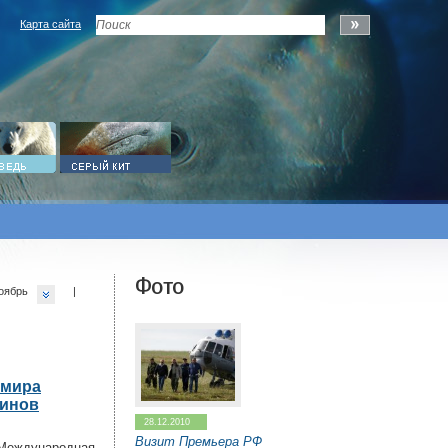
Карта сайта
Фото
оябрь
|
 мира
финов
28.12.2010
Визит Премьера РФ
 Международная