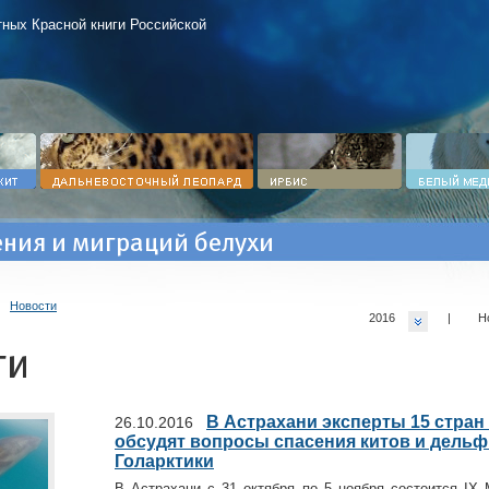
ных Красной книги Российской
ния и миграций белухи
>
Новости
2016
|
Н
ти
В Астрахани эксперты 15 стран
26.10.2016
обсудят вопросы спасения китов и дель
Голарктики
В Астрахани с 31 октября по 5 ноября состоится IX