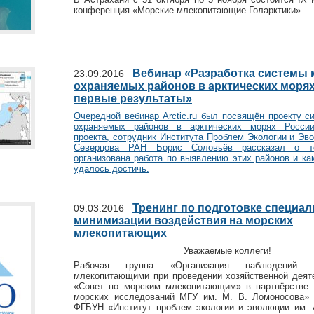
конференция «Морские млекопитающие Голарктики».
Вебинар «Разработка системы 
23.09.2016
охраняемых районов в арктических морях
первые результаты»
Очередной вебинар Arctic.ru был посвящён проекту с
охраняемых районов в арктических морях России
проекта, сотрудник Института Проблем Экологии и Эв
Северцова РАН Борис Соловьёв рассказал о т
организована работа по выявлению этих районов и ка
удалось достичь.
Тренинг по подготовке специал
09.03.2016
минимизации воздействия на морских
млекопитающих
Уважаемые коллеги!
Рабочая группа «Организация наблюдений 
млекопитающими при проведении хозяйственной дея
«Совет по морским млекопитающим» в партнёрстве
морских исследований МГУ им. М. В. Ломоносова»
ФГБУН «Институт проблем экологии и эволюции им. 