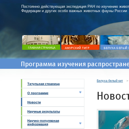
Постоянно действующая экспедиция РАН по изучению живот
Федерации и других особо важных животных фауны России
Программа изучения распростране
Белуха белый кит
Титульная страница
Новос
О программе
Новости
Научные результаты
Научно-популярная
информация