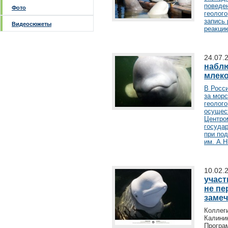
поведен
Фото
геолог
запись
Видеосюжеты
реакци
24.07.
наблю
млек
В Росс
за мор
геолог
осущес
Центро
госуда
при по
им. А.
10.02.
участ
не пе
заме
Колле
Калини
Прогр