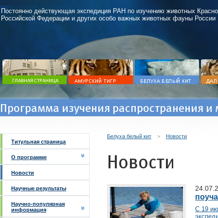
Постоянно действующая экспедиция РАН по изучению животных Красно
Российской Федерации и других особо важных животных фауны России
Программа изучения распространения и 
Белуха белый кит
>
Новости
Титульная страница
Новости
О программе
Новости
24.07.
Научные результаты
поуча
Научно-популярная
С 19 и
информация
экспед