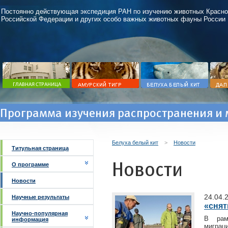
Постоянно действующая экспедиция РАН по изучению животных Красно
Российской Федерации и других особо важных животных фауны России
Программа изучения распространения и 
Белуха белый кит
>
Новости
Титульная страница
Новости
О программе
Новости
24.04.
Научные результаты
«снят
Научно-популярная
В рам
информация
миграц