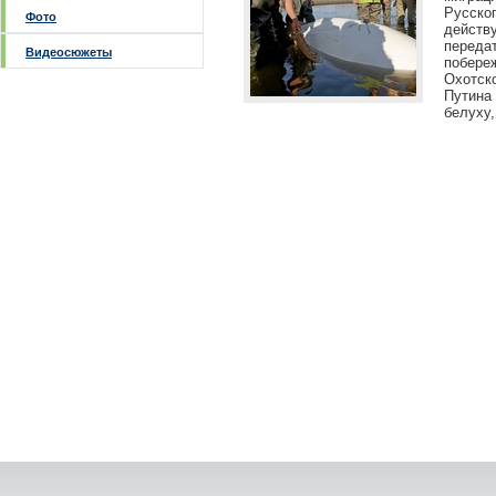
Русско
Фото
действ
переда
Видеосюжеты
побер
Охотск
Путина
белуху,