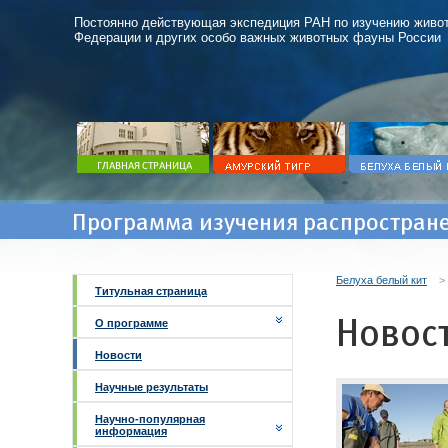
Постоянно действующая экспедиция РАН по изучению живот
Федерации и других особо важных животных фауны России
Программа изучения распростране
Белуха белый кит
Титульная страница
Новос
О программе
Новости
Научные результаты
Научно-популярная
информация