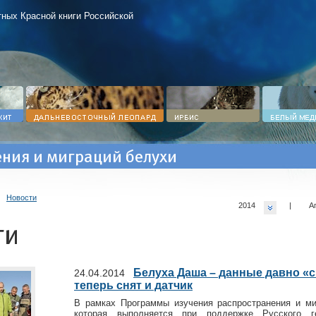
ных Красной книги Российской
ния и миграций белухи
>
Новости
2014
|
А
ти
Белуха Даша – данные давно «с
24.04.2014
теперь снят и датчик
В рамках Программы изучения распространения и ми
которая выполняется при поддержке Русского ге