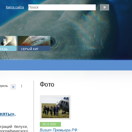
Карта сайта
Фото
прель
|
няты»,
28.12.2010
граций белухи,
Визит Премьера РФ
ографического