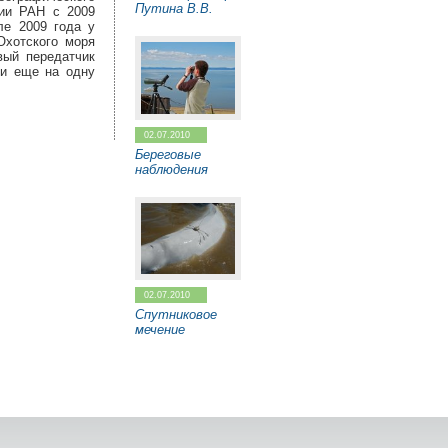
Путина В.В.
ции РАН с 2009
ле 2009 года у
Охотского моря
вый передатчик
 и еще на одну
02.07.2010
Береговые
наблюдения
02.07.2010
Спутниковое
мечение