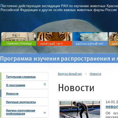
Постоянно действующая экспедиция РАН по изучению животных Красно
Российской Федерации и других особо важных животных фауны России
Программа изучения распространения и 
Белуха белый кит
>
Новости
Титульная страница
Новости
О программе
Новости
14.01.
Научные результаты
нево
Научно-популярная
Об осо
информация
расска