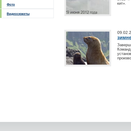
кит».
Фото
Видеосюжеты
09.02.
зимне
Заверш
Команд
установ
произво