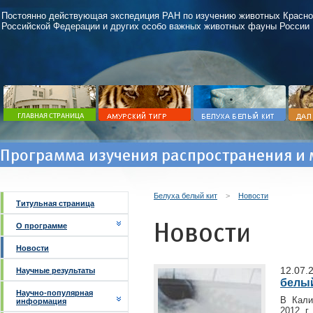
Постоянно действующая экспедиция РАН по изучению животных Красно
Российской Федерации и других особо важных животных фауны России
Программа изучения распространения и 
Белуха белый кит
>
Новости
Титульная страница
Новости
О программе
Новости
12.07.
Научные результаты
белый
Научно-популярная
В Кали
информация
2012 г