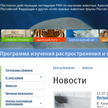
Постоянно действующая экспедиция РАН по изучению животных Красно
Российской Федерации и других особо важных животных фауны России
Программа изучения распространения и 
Белуха белый кит
>
Новости
Титульная страница
Новости
О программе
Новости
12.07.
Научные результаты
белый
Научно-популярная
В Кали
информация
2012 г