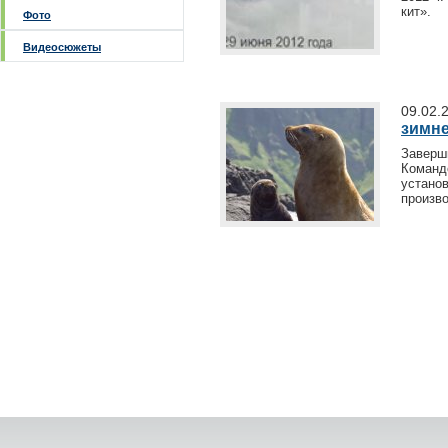
кит».
Фото
Видеосюжеты
09.02.
зимне
Заверш
Команд
установ
произво