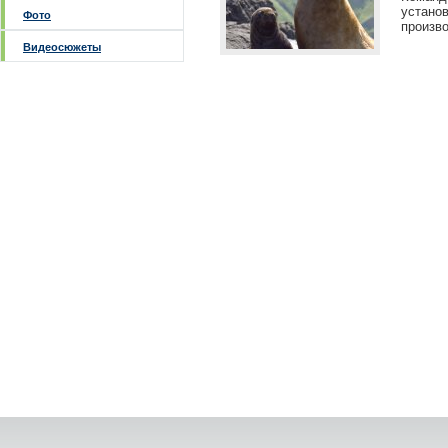
установ
Фото
произво
Видеосюжеты