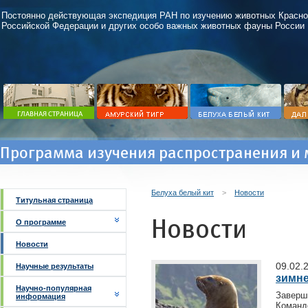
Постоянно действующая экспедиция РАН по изучению животных Красно
Российской Федерации и других особо важных животных фауны России
Программа изучения распространения и 
Белуха белый кит
>
Новости
Титульная страница
Новости
О программе
Новости
09.02.
Научные результаты
зимне
Научно-популярная
Заверш
информация
Команд