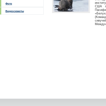
инстит
Фото
США п
Пасифи
Видеосюжеты
«Белуха
(Коман
сивуче
Междун