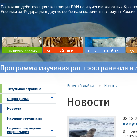
Постоянно действующая экспедиция РАН по изучению животных Красно
Российской Федерации и других особо важных животных фауны России
Программа изучения распространения и 
Белуха белый кит
>
Новости
Титульная страница
Новости
О программе
Новости
02.12.
Научные результаты
сивуч
Научно-популярная
В рам
информация
экспед