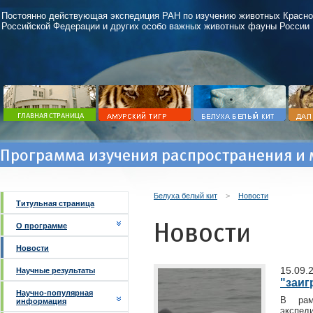
Постоянно действующая экспедиция РАН по изучению животных Красно
Российской Федерации и других особо важных животных фауны России
Программа изучения распространения и 
Белуха белый кит
>
Новости
Титульная страница
Новости
О программе
Новости
15.09.
Научные результаты
"заиг
Научно-популярная
В рам
информация
экспе