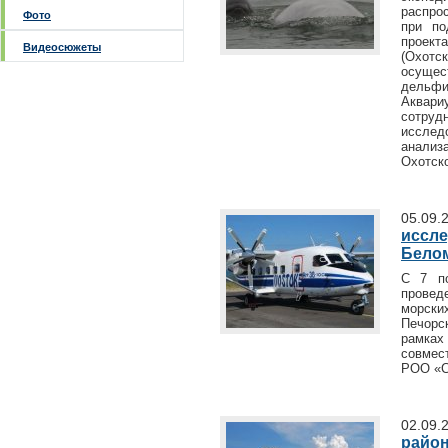
распро
Фото
при по
проект
Видеосюжеты
(Охотс
осуще
дельфи
Аквар
сотру
исслед
анали
Охотско
05.09.
иссле
Белом
С 7 по
прове
морск
Печорс
рамках
совмес
РОО «С
02.09.
район